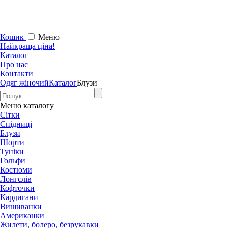
Кошик
Меню
Найкраща ціна!
Каталог
Про нас
Контакти
Одяг жіночий
Каталог
Блузи
Меню
каталогу
Сітки
Спідниці
Блузи
Шорти
Туніки
Гольфи
Костюми
Лонгслів
Кофточки
Кардигани
Вишиванки
Американки
Жилети, болеро, безрукавки