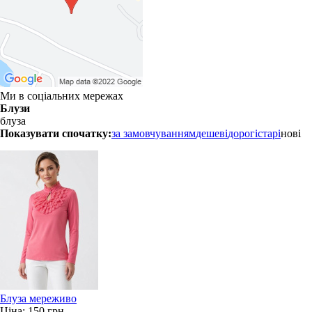
Ми в соціальних мережах
Блузи
блуза
Показувати спочатку:
за замовчуванням
дешеві
дорогі
старі
нові
Блуза мереживо
Ціна:
150 грн.